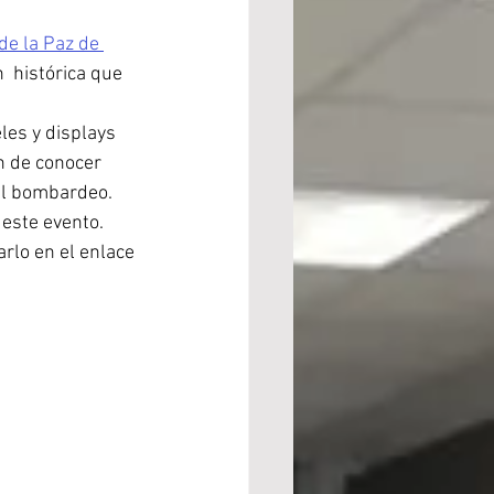
e la Paz de 
  histórica que 
les y displays 
n de conocer 
el bombardeo. 
 este evento.
rlo en el enlace 