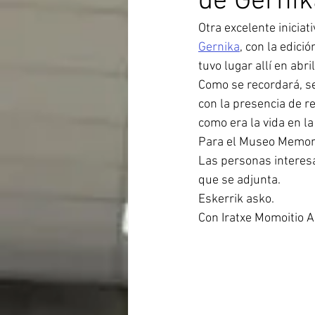
de Gernik
Otra excelente iniciati
Gernika
, con la edici
tuvo lugar allí en abr
Como se recordará, se
con la presencia de r
como era la vida en l
Para el Museo Memoria
Las personas interesa
que se adjunta.
Eskerrik asko. 
Con Iratxe Momoitio As