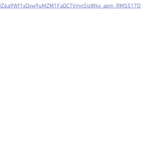
Z6a9Wf1xDvw9uMZM1FaDCTVmnSjzWkx_aem_RMS517OV