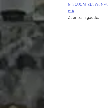
Gr3CUQAhZb8WdNP0
mA
Zuen zain gaude.