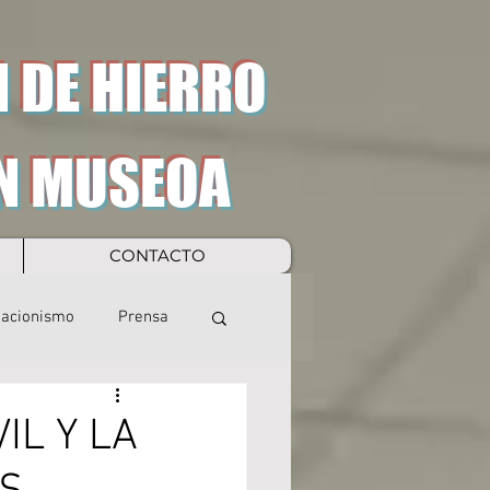
 DE HIERRO
N MUSEOA
CONTACTO
eacionismo
Prensa
IL Y LA