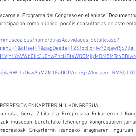
escarga el Programa del Congreso en el enlace "Documentos
rticipación como público, podéis consultarlas en este enl
rrimuseoa.eus/home/otrasActividades_detalle.asp?
bmenu=1&offset=1&pagDesde=12&fbclid=IwY2xjawRj67ll
M4VjY4YnVWb0lIc3J0YwZhcHBfaWQQMjIyMDM5MTc4ODIw
Z6a9Wf1xDvw9uMZM1FaDCTVmnSjzWkx_aem_RMS517OV
RREPRESIOA ENKARTERRIN II. KONGRESUA
unbata, Gerra Zibila eta Errepresioa Enkarterrin II.Kon
tzuk museoan burututako lehenengo kongresuaren jarraip
rrepresioak Enkarterrin izandako eraginaren inguruan 