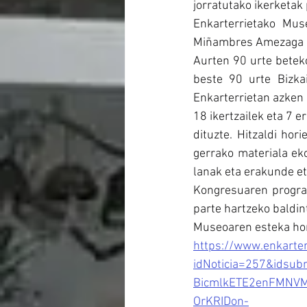
jorratutako ikerketak 
Enkarterrietako Mus
Miñambres Amezaga ik
Aurten 90 urte beteko
beste 90 urte Bizka
Enkarterrietan azken 
18 ikertzailek eta 7 
dituzte. Hitzaldi hor
gerrako materiala eko
lanak eta erakunde et
Kongresuaren program
parte hartzeko baldin
Museoaren esteka hon
https://www.enkarte
idNoticia=257&idsu
BicmlkETE2enFMNV
OrKRIDon-