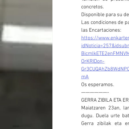
concretos.
Disponible para su d
Las condiciones de pa
las Encartaciones:
https://www.enkarte
idNoticia=257&idsu
BicmlkETE2enFMNV
OrKRIDon-
Gr3CUQAhZb8WdNP0
mA
Os esperamos.
——————-
GERRA ZIBILA ETA E
Maiatzaren 23an, lar
dugu. Duela urte ba
Gerra zibilak eta e