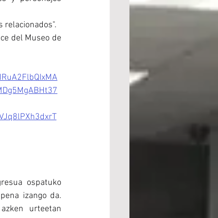
 relacionados".
ace del Museo de 
eHRuA2FlbQIxMA
MDg5MgABHt37
Jq8lPXh3dxrT
gresua ospatuko 
ena izango da. 
azken urteetan 