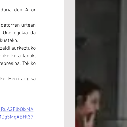
aria den Aitor 
 datorren urtean 
. Une egokia da 
ikusteko.
zaldi aurkeztuko 
 ikerketa lanak, 
epresioa. Tokiko 
. Herritar gisa 
eHRuA2FlbQIxMA
MDg5MgABHt37