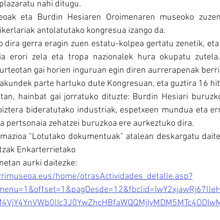
plazaratu nahi ditugu.
eoak eta Burdin Hesiaren Oroimenaren museoko zuzend
erlariak antolatutako kongresua izango da.
 dira gerra eragin zuen estatu-kolpea gertatu zenetik, eta
ia erori zela eta tropa nazionalek hura okupatu zutela
urteotan gai horien inguruan egin diren aurrerapenak berr
erakundek parte hartuko dute Kongresuan, eta guztira 16 hit
ietan, hainbat gai jorratuko dituzte: Burdin Hesiari buruzko
iztera bideratutako industriak, espetxeen mundua eta err
a pertsonaia zehatzei buruzkoa ere aurkeztuko dira.
azioa "Lotutako dokumentuak" atalean deskargatu daiteke
tzak Enkarterrietako
etan aurki daitezke:
rrimuseoa.eus/home/otrasActividades_detalle.asp?
bmenu=1&offset=1&pagDesde=12&fbclid=IwY2xjawRj67ll
M4VjY4YnVWb0lIc3J0YwZhcHBfaWQQMjIyMDM5MTc4ODIw