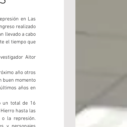
ES
epresión en Las 
ngreso realizado 
 llevado a cabo 
te el tiempo que 
estigador Aitor 
óximo año otros 
 un buen momento 
últimos años en 
 un total de 16 
Hierro hasta las 
o la represión. 
s y personajes 