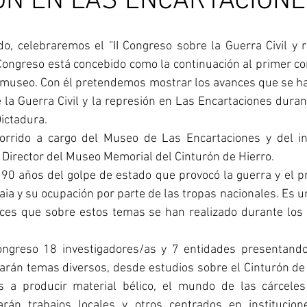
ÓN EN LAS ENCARTACION
o, celebraremos el “II Congreso sobre la Guerra Civil y r
Congreso está concebido como la continuación al primer co
 museo. Con él pretendemos mostrar los avances que se han
 la Guerra Civil y la represión en Las Encartaciones duran
Dictadura.
orrido a cargo del Museo de Las Encartaciones y del inv
irector del Museo Memorial del Cinturón de Hierro.
90 años del golpe de estado que provocó la guerra y el pr
kaia y su ocupación por parte de las tropas nacionales. Es
nces que sobre estos temas se han realizado durante los 
ongreso 18 investigadores/as y 7 entidades presentando
arán temas diversos, desde estudios sobre el Cinturón de 
s a producir material bélico, el mundo de las cárceles 
rán trabajos locales y otros centrados en institucione