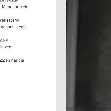
orrak izan 
. Mendi horrek 
rakastarik 
 gogorrak egin 
RANA 
in zen 
azpen handia 