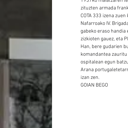
1937ko maiatzaren le
zituzten armada frank
COTA 333 izena zuen k
Nafarroako IV. Brigad
gabeko eraso handia e
zizkioten gauez, eta
Han, bere gudarien b
komandantea zauritu ze
ospitalean egun batz
Arana portugaletetarr
izan zen.
GOIAN BEGO