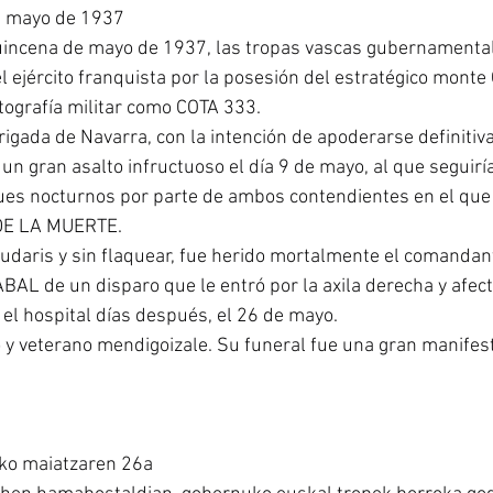
e mayo de 1937
uincena de mayo de 1937, las tropas vascas gubernamental
 ejército franquista por la posesión del estratégico monte
ografía militar como COTA 333.
Brigada de Navarra, con la intención de apoderarse definiti
un gran asalto infructuoso el día 9 de mayo, al que seguirí
es nocturnos por parte de ambos contendientes en el que 
DE LA MUERTE.
s gudaris y sin flaquear, fue herido mortalmente el comand
ABAL de un disparo que le entró por la axila derecha y afec
n el hospital días después, el 26 de mayo.
 y veterano mendigoizale. Su funeral fue una gran manifes
ko maiatzaren 26a