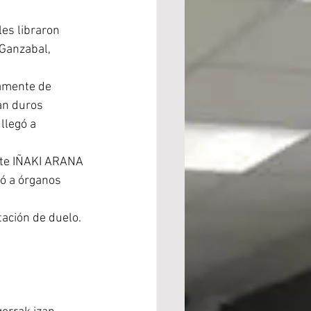
es libraron 
 Ganzabal, 
vamente de 
an duros 
llegó a 
ante IÑAKI ARANA 
tó a órganos 
tación de duelo.