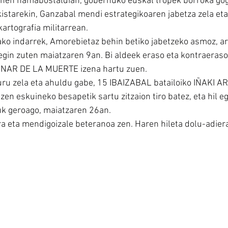
hen hamabostaldian, gobernuko euskal tropek borroka gog
istarekin, Ganzabal mendi estrategikoaren jabetza zela eta
artografia militarrean.
ako indarrek, Amorebietaz behin betiko jabetzeko asmoz, ar
gin zuten maiatzaren 9an. Bi aldeek eraso eta kontraeraso
 PINAR DE LA MUERTE izena hartu zuen.
uru zela eta ahuldu gabe, 15 IBAIZABAL batailoiko IÑAKI A
n eskuineko besapetik sartu zitzaion tiro batez, eta hil eg
uk geroago, maiatzaren 26an.
a eta mendigoizale beteranoa zen. Haren hileta dolu-adier