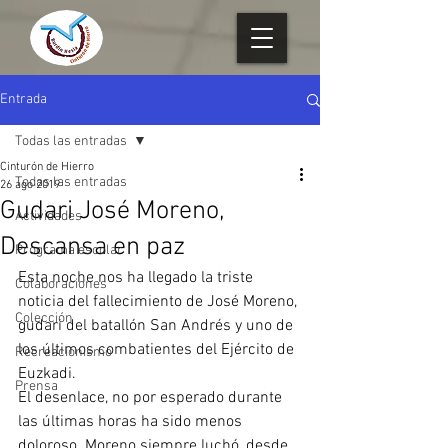
Entrada
Todas las entradas
Cinturón de Hierro
Todas las entradas
26 ago 2019
Gudari José Moreno,
Actividades
Descansa en paz
Programa escolar
Esta noche nos ha llegado la triste 
Colaboraciones
noticia del fallecimiento de José Moreno, 
Colección
gudari del batallón San Andrés y uno de 
los últimos combatientes del Ejército de 
Recreacionismo
Euzkadi.
Prensa
El desenlace, no por esperado durante 
las últimas horas ha sido menos 
doloroso. Moreno siempre luchó, desde 