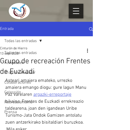
Entrada
Todas las entradas
Cinturón de Hierro
Todas las entradas
13 sept 2020
Grupo de recreación Frentes
Actividades
de Euzkadi
Programa escolar
Asteari amaiera emateko, urrezko 
Colaboraciones
amaiera emango diogu: gure lagun Manu 
Colección
Paz Varelaren 
argazki-erreportaje
bikaina, Frentes de Euzkadi errekreazio 
Recreacionismo
taldearena, joan den igandean Uribe 
Prensa
Turismo-Jata Ondok Gamizen antolatu 
zuen antzerkirako bisitaldiari buruzkoa.
 Mila esker.