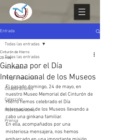
Entrada
Todas las entradas
Cinturón de Hierro
Todas las entradas
28 may
Ginkana por el Día
Actividades
Internacional de los Museos
Programa escolar
El pasado domingo, 24 de mayo, en 
Colaboraciones
nuestro Museo Memorial del Cinturón de 
Colección
Hierro hemos celebrado el Día 
Internacional de los Museos llevando a 
Recreacionismo
cabo una ginkana familiar.
Prensa
En ella, acompañados por una 
misteriosa mensajera, nos hemos 
embarcado en una importante misión 