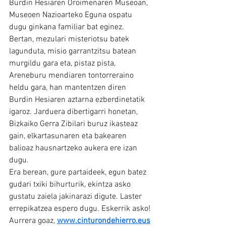
Burdin Hesiaren Oroimenaren Museoan, 
Museoen Nazioarteko Eguna ospatu 
dugu ginkana familiar bat eginez.
Bertan, mezulari misteriotsu batek 
lagunduta, misio garrantzitsu batean 
murgildu gara eta, pistaz pista, 
Areneburu mendiaren tontorreraino 
heldu gara, han mantentzen diren 
Burdin Hesiaren aztarna ezberdinetatik 
igaroz. Jarduera dibertigarri honetan, 
Bizkaiko Gerra Zibilari buruz ikasteaz 
gain, elkartasunaren eta bakearen 
balioaz hausnartzeko aukera ere izan 
dugu.
Era berean, gure partaideek, egun batez 
gudari txiki bihurturik, ekintza asko 
gustatu zaiela jakinarazi digute. Laster 
errepikatzea espero dugu. Eskerrik asko!
Aurrera goaz, 
www.cinturondehierro.eus