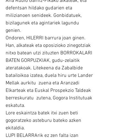
Ana Rubio Gamiz-Fikako alkateak; eta 
defentsan hildako gudarien eta 
milizianoen senideek. Gonbidatuek, 
bizilagunek eta agintariek lagundu 
genien.
Ondoren, HILERRI barrura joan ginen. 
Han, alkateak eta oposizioko zinegotziak 
nitxo batean utzi zituzten BORROKALARI 
BATEN GORPUZKIAK, gudu-zelaitik 
ateratakoak. Litekeena da Zabalbide 
batailoikoa izatea, duela hiru urte Lander 
Mellak aurkitu  zuena eta Aranzadi 
Elkarteak eta Euskal Prospekzio Taldeak 
berreskuratu  zutena, Gogora Institutuak 
eskatuta.
Lore eskaintza batek itxi zuen beti 
gogoratzeko asteburu bateko azken 
ekitaldia.
LUPI BELARRArik ez zen falta izan 