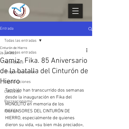
Entrada
Todas las entradas
Cinturón de Hierro
Todas las entradas
26 jun 2022
Gamiz- Fika. 85 Aniversario
Actividades
de la batalla del Cinturón de
Programa escolar
Hierro
Colaboraciones
También han transcurrido dos semanas 
Colección
desde la inauguración en Fika del 
Recreacionismo
MONOLITO en memoria de los 
DEFENSORES DEL CINTURÓN DE 
Prensa
HIERRO, especialmente de quienes 
dieron su vida, «su bien más preciado», 