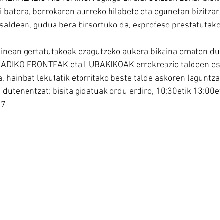
i batera, borrokaren aurreko hilabete eta egunetan bizitzar
tsaldean, gudua bera birsortuko da, exprofeso prestatutako
ainean gertatutakoak ezagutzeko aukera bikaina ematen d
DIKO FRONTEAK eta LUBAKIKOAK errekreazio taldeen esk
, hainbat lekutatik etorritako beste talde askoren laguntza
 dutenentzat: bisita gidatuak ordu erdiro, 10:30etik 13:00e
77