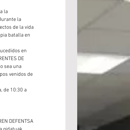
a la 
rante la 
ctos de la vida 
pia batalla en 
ucedidos en 
FRENTES DE 
o sea una 
pos venidos de 
, de 10:30 a 
IAREN DEFENTSA 
 gidatuak 