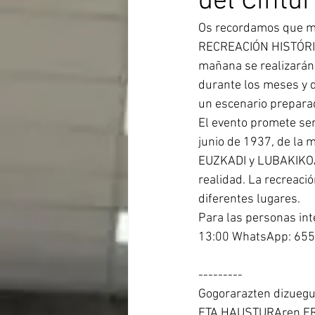
del Cintu
Os recordamos que mañ
RECREACIÓN HISTÓRIC
mañana se realizarán 
durante los meses y dí
un escenario prepara
El evento promete se
junio de 1937, de la
EUZKADI y LUBAKIKOAK
realidad. La recreaci
diferentes lugares.
Para las personas int
13:00 WhatsApp: 65
---------
Gogorarazten dizuegu
ETA HAUSTURAren ERRE