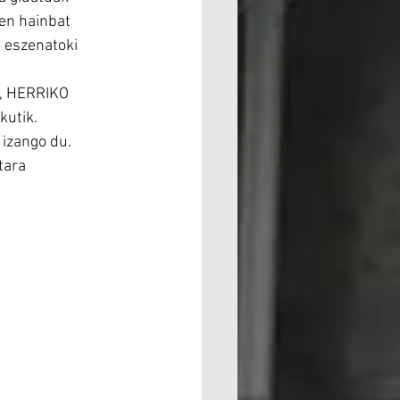
en hainbat 
 eszenatoki 
u, HERRIKO 
utik. 
 izango du.
tara