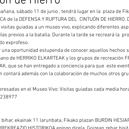
rón de Hierro
ana, sábado 11 de junio , tendrá lugar en la  plaza de Fik
A de la DEFENSA Y RUPTURA DEL  CINTUÓN DE HIERRO. Du
visitas guiadas a un museo vivo, explicando diferentes aspe
as previos a la batalla. Durante la tarde se recreará la  pro
do exprofeso.
r una oportunidad estupenda de conocer aquellos hechos s
 mano de HERRIKO ELKARTEAK y los grupos de recreación 
, que se han entregado a conciencia para que  este event
ón contará además con la colaboración de muchos otros gru
eresadas en el Museo Vivo: Visitas guiadas cada media hora
5238977
 bihar, ekainak 11 larunbata, Fikako plazan BURDIN HES
KREAZIO HISTORIKOA egingo direla. Goizean zehar bisita