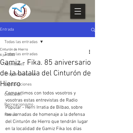
Entrada
Todas las entradas
Cinturón de Hierro
Todas las entradas
6 jun 2022
Gamiz - Fika. 85 aniversario
Actividades
de la batalla del Cinturón de
Programa escolar
Hierro
Colaboraciones
Compartimos con todos vosotros y 
Colección
vosotras estas entrevistas de Radio 
Recreacionismo
Popular - Herri Irratia de Bilbao, sobre 
las Jornadas de homenaje a la defensa 
Prensa
del Cinturón de Hierro que tendrán lugar 
en la localidad de Gamiz Fika los días 