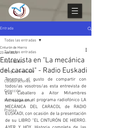
Entrada
Todas las entradas
Cinturón de Hierro
Todas las entradas
23 nov 2025
Entrevista en "La mecánica
Actividades
del caracol" - Radio Euskadi
Programa escolar
Tenemos el gusto de compartir con 
Colaboraciones
todos/as vosotros/as esta entrevista de 
Colección
Eva Caballero a Aitor Miñambres 
Amezaga en el programa radiofónico LA 
Recreacionismo
MECÁNICA DEL CARACOL de RADIO 
Prensa
EUSKADI, con ocasión de la presentación 
de su LIBRO “EL CINTURÓN DE HIERRO. 
AYER Y HOY. Historia completa de las 