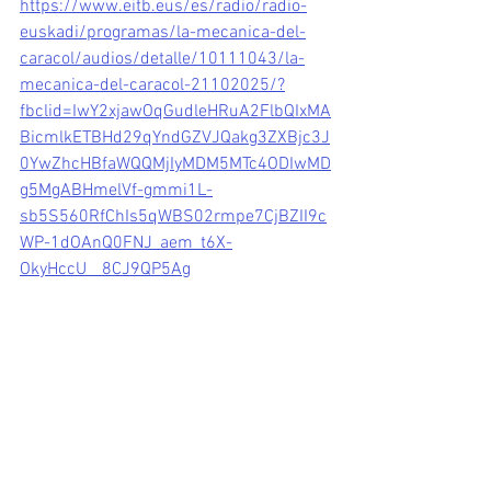
https://www.eitb.eus/es/radio/radio-
euskadi/programas/la-mecanica-del-
caracol/audios/detalle/10111043/la-
mecanica-del-caracol-21102025/?
fbclid=IwY2xjawOqGudleHRuA2FlbQIxMA
BicmlkETBHd29qYndGZVJQakg3ZXBjc3J
0YwZhcHBfaWQQMjIyMDM5MTc4ODIwMD
g5MgABHmelVf-gmmi1L-
sb5S560RfChIs5qWBS02rmpe7CjBZII9c
WP-1dOAnQ0FNJ_aem_t6X-
OkyHccU__8CJ9QP5Ag