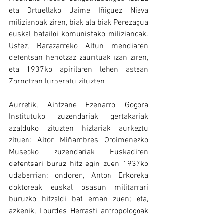
eta Ortuellako Jaime Iñiguez Nieva 
milizianoak ziren, biak ala biak Perezagua 
euskal batailoi komunistako milizianoak. 
Ustez, Barazarreko Altun mendiaren 
defentsan heriotzaz zaurituak izan ziren, 
eta 1937ko apirilaren lehen astean 
Zornotzan lurperatu zituzten.
Aurretik, Aintzane Ezenarro Gogora 
Institutuko zuzendariak gertakariak 
azalduko zituzten hizlariak aurkeztu 
zituen: Aitor Miñambres Oroimenezko 
Museoko zuzendariak Euskadiren 
defentsari buruz hitz egin zuen 1937ko 
udaberrian; ondoren, Anton Erkoreka 
doktoreak euskal osasun militarrari 
buruzko hitzaldi bat eman zuen; eta, 
azkenik, Lourdes Herrasti antropologoak 