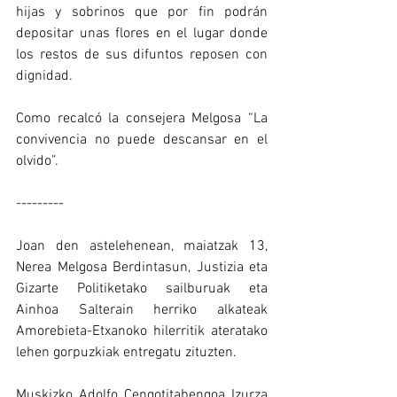
hijas y sobrinos que por fin podrán 
depositar unas flores en el lugar donde 
los restos de sus difuntos reposen con 
dignidad.
Como recalcó la consejera Melgosa “La 
convivencia no puede descansar en el 
olvido”.
---------
Joan den astelehenean, maiatzak 13, 
Nerea Melgosa Berdintasun, Justizia eta 
Gizarte Politiketako sailburuak eta 
Ainhoa Salterain herriko alkateak 
Amorebieta-Etxanoko hilerritik ateratako 
lehen gorpuzkiak entregatu zituzten.
Muskizko Adolfo Cengotitabengoa Izurza 