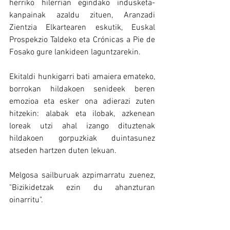
herriko hilerrian egindako indusketa-
kanpainak azaldu zituen, Aranzadi 
Zientzia Elkartearen eskutik, Euskal 
Prospekzio Taldeko eta Crónicas a Pie de 
Fosako gure lankideen laguntzarekin.
Ekitaldi hunkigarri bati amaiera emateko, 
borrokan hildakoen senideek beren 
emozioa eta esker ona adierazi zuten 
hitzekin: alabak eta ilobak, azkenean 
loreak utzi ahal izango dituztenak 
hildakoen gorpuzkiak duintasunez 
atseden hartzen duten lekuan.
Melgosa sailburuak azpimarratu zuenez, 
"Bizikidetzak ezin du ahanzturan 
oinarritu".