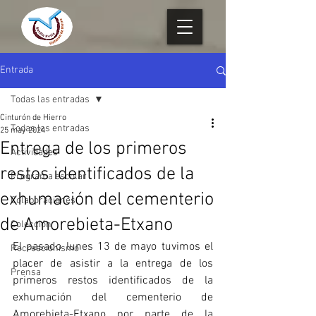
Entrada
Todas las entradas
Cinturón de Hierro
Todas las entradas
25 may 2024
Entrega de los primeros
Actividades
restos identificados de la
Programa escolar
exhumación del cementerio
Colaboraciones
de Amorebieta-Etxano
Colección
El pasado lunes 13 de mayo tuvimos el 
Recreacionismo
placer de asistir a la entrega de los 
Prensa
primeros restos identificados de la 
exhumación del cementerio de 
Amorebieta-Etxano por parte de la 