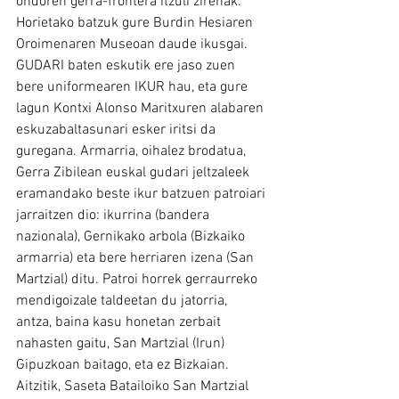
ondoren gerra-frontera itzuli zirenak. 
Horietako batzuk gure Burdin Hesiaren 
Oroimenaren Museoan daude ikusgai.
GUDARI baten eskutik ere jaso zuen 
bere uniformearen IKUR hau, eta gure 
lagun Kontxi Alonso Maritxuren alabaren 
eskuzabaltasunari esker iritsi da 
guregana. Armarria, oihalez brodatua, 
Gerra Zibilean euskal gudari jeltzaleek 
eramandako beste ikur batzuen patroiari 
jarraitzen dio: ikurrina (bandera 
nazionala), Gernikako arbola (Bizkaiko 
armarria) eta bere herriaren izena (San 
Martzial) ditu. Patroi horrek gerraurreko 
mendigoizale taldeetan du jatorria, 
antza, baina kasu honetan zerbait 
nahasten gaitu, San Martzial (Irun) 
Gipuzkoan baitago, eta ez Bizkaian. 
Aitzitik, Saseta Batailoiko San Martzial 