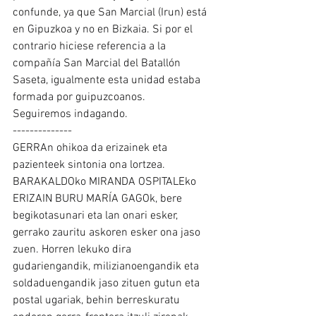
confunde, ya que San Marcial (Irun) está 
en Gipuzkoa y no en Bizkaia. Si por el 
contrario hiciese referencia a la 
compañía San Marcial del Batallón 
Saseta, igualmente esta unidad estaba 
formada por guipuzcoanos.
Seguiremos indagando.
--------------
GERRAn ohikoa da erizainek eta 
pazienteek sintonia ona lortzea. 
BARAKALDOko MIRANDA OSPITALEko 
ERIZAIN BURU MARÍA GAGOk, bere 
begikotasunari eta lan onari esker, 
gerrako zauritu askoren esker ona jaso 
zuen. Horren lekuko dira 
gudariengandik, milizianoengandik eta 
soldaduengandik jaso zituen gutun eta 
postal ugariak, behin berreskuratu 