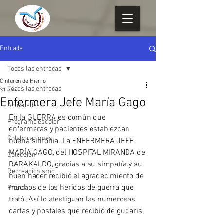
Entrada
Todas las entradas
Cinturón de Hierro
Todas las entradas
31 ene
Enfermera Jefe María Gago
Actividades
En la GUERRA es común que 
Programa escolar
enfermeras y pacientes establezcan 
Colaboraciones
buena sintonía. La ENFERMERA JEFE 
MARÍA GAGO, del HOSPITAL MIRANDA de 
Colección
BARAKALDO, gracias a su simpatía y su 
Recreacionismo
buen hacer recibió el agradecimiento de 
muchos de los heridos de guerra que 
Prensa
trató. Así lo atestiguan las numerosas 
cartas y postales que recibió de gudaris, 