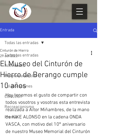
Entrada
Todas las entradas
Cinturón de Hierro
Todas las entradas
29 oct 2022
El Museo del Cinturón de
Actividades
Hierro de Berango cumple
Programa escolar
10 años
Colaboraciones
Hoy tenemos el gusto de compartir con 
Colección
todos vosotros y vosotras esta entrevista 
Recreacionismo
realizada a Aitor Miñambres, de la mano 
de KIKE ALONSO en la cadena ONDA 
Prensa
VASCA, con motivo del 10º aniversario 
de nuestro Museo Memorial del Cinturón 