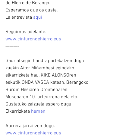
de HIerro de Berango.
Esperamos que os guste.
La entrevista 
aquí
Seguimos adelante. 
www.cinturondehierro.eus
———-
Gaur atsegin handiz partekatzen dugu 
zuekin Aitor Miñambesi egindako 
elkarrizketa hau, KIKE ALONSOren 
eskutik ONDA VASCA katean, Berangoko 
Burdin Hesiaren Oroimenaren 
Museoaren 10. urteurrena dela eta.
Gustatuko zaizuela espero dugu.
Elkarrizketa 
hemen
Aurrera jarraitzen dugu. 
www.cinturondehierro.eus