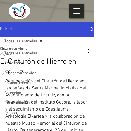
Entrada
Todas las entradas
Cinturón de Hierro
Todas las entradas
25 jun 2019
El Cinturón de Hierro en
Actividades
Urduliz
Programa escolar
Recuperación del Cinturón de Hierro en 
Colaboraciones
las peñas de Santa Marina. Iniciativa del 
Colección
Ayuntamiento de Urduliz, con la 
financiación del Instituto Gogora, la labor 
Recreacionismo
y el seguimiento de Edestiaurre 
Prensa
Arkeologia Elkartea y la colaboración de 
nuestro Museo Memorial del Cinturón de 
Hierro. Os esperamos el 28 de junio en 