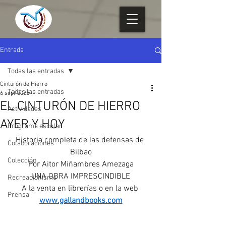
Entrada
Todas las entradas
Cinturón de Hierro
Todas las entradas
6 sept 2025
EL CINTURÓN DE HIERRO
Actividades
AYER Y HOY
Programa escolar
Historia completa de las defensas de 
Colaboraciones
Bilbao
Colección
Por Aitor Miñambres Amezaga
UNA OBRA IMPRESCINDIBLE
Recreacionismo
A la venta en librerías o en la web 
Prensa
www.gallandbooks.com