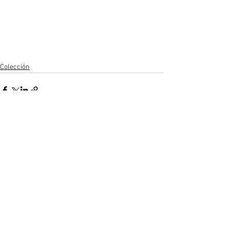
Colección
Ver todo
Entradas recientes