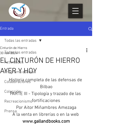
Entrada
Todas las entradas
Cinturón de Hierro
Todas las entradas
30 nov 2024
EL CINTURÓN DE HIERRO
Actividades
AYER Y HOY
Programa escolar
Historia completa de las defensas de 
Colaboraciones
Bilbao
Colección
PARTE III - Tipología y trazado de las 
fortificaciones
Recreacionismo
Por Aitor Miñambres Amezaga
Prensa
A la venta en librerías o en la web 
www.gallandbooks.com