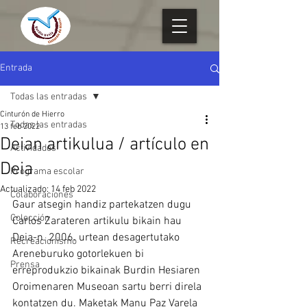
Entrada
Todas las entradas
Cinturón de Hierro
Todas las entradas
13 feb 2022
Deian artikulua / artículo en
Actividades
Deia
Programa escolar
Actualizado:
14 feb 2022
Colaboraciones
Gaur atsegin handiz partekatzen dugu 
Colección
Carlos Zarateren artikulu bikain hau 
Deia-n. 2006. urtean desagertutako  
Recreacionismo
Areneburuko gotorlekuen bi 
Prensa
erreprodukzio bikainak Burdin Hesiaren  
Oroimenaren Museoan sartu berri direla 
kontatzen du. Maketak Manu Paz Varela 