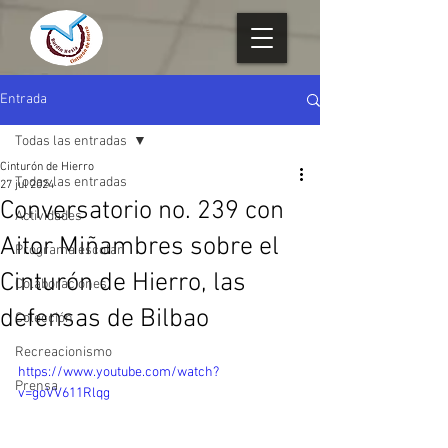
Entrada
Todas las entradas
Cinturón de Hierro
Todas las entradas
27 jul 2024
Conversatorio no. 239 con
Actividades
Aitor Miñambres sobre el
Programa escolar
Cinturón de Hierro, las
Colaboraciones
defensas de Bilbao
Colección
Recreacionismo
https://www.youtube.com/watch?
Prensa
v=goVV611Rlqg