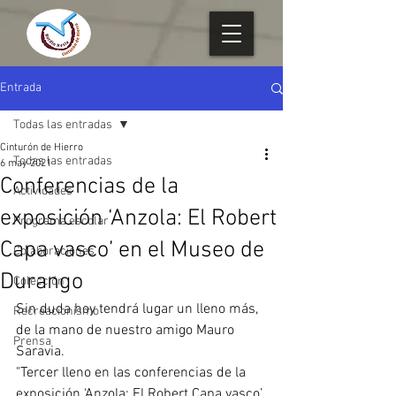
Entrada
Todas las entradas
Cinturón de Hierro
Todas las entradas
6 may 2021
Conferencias de la
Actividades
exposición ‘Anzola: El Robert
Programa escolar
Capa vasco’ en el Museo de
Colaboraciones
Durango
Colección
Sin duda hoy tendrá lugar un lleno más, 
Recreacionismo
de la mano de nuestro amigo Mauro 
Prensa
Saravia.
"Tercer lleno en las conferencias de la 
exposición ‘Anzola: El Robert Capa vasco’ 