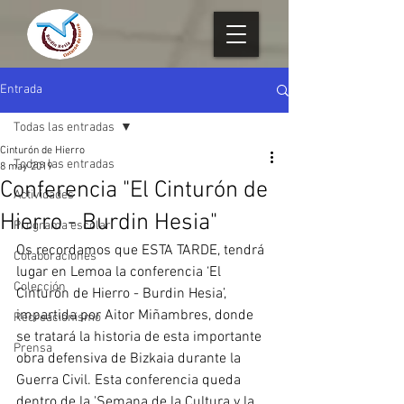
Entrada
Todas las entradas
Cinturón de Hierro
Todas las entradas
8 may 2019
Conferencia "El Cinturón de
Actividades
Hierro - Burdin Hesia"
Programa escolar
Os recordamos que ESTA TARDE, tendrá 
Colaboraciones
lugar en Lemoa la conferencia ‘El  
Colección
Cinturón de Hierro - Burdin Hesia’, 
impartida por Aitor Miñambres, donde 
Recreacionismo
se tratará la historia de esta importante 
Prensa
obra defensiva de Bizkaia durante la 
Guerra Civil. Esta conferencia queda 
dentro de la 'Semana de la Cultura y la 