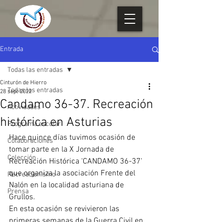
Entrada
Todas las entradas
Cinturón de Hierro
Todas las entradas
28 sept 2022
Candamo 36-37. Recreación
Actividades
histórica en Asturias
Programa escolar
Hace quince días tuvimos ocasión de 
Colaboraciones
tomar parte en la X Jornada de 
Colección
Recreación Histórica 'CANDAMO 36-37' 
que organiza la asociación Frente del 
Recreacionismo
Nalón en la localidad asturiana de 
Prensa
Grullos.
En esta ocasión se revivieron las 
primeras semanas de la Guerra Civil en 