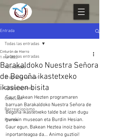
Entrada
Todas las entradas
Cinturón de Hierro
Todas las entradas
1 mar 2022
Barakaldoko Nuestra Señora
Actividades
de Begoña ikastetxeko
Programa escolar
ikasleen bisita
Colaboraciones
Gaur Bakean Hezten programaren 
Colección
barruan Barakaldoko Nuestra Señora de 
Recreacionismo
Begoña ikastetxeko talde bat izan dugu 
gurekin museoan eta Burdin Hesian. 
Prensa
Gaur egun, Bakean Heztea inoiz baino 
inportanteagoa da... Animo guztioi!