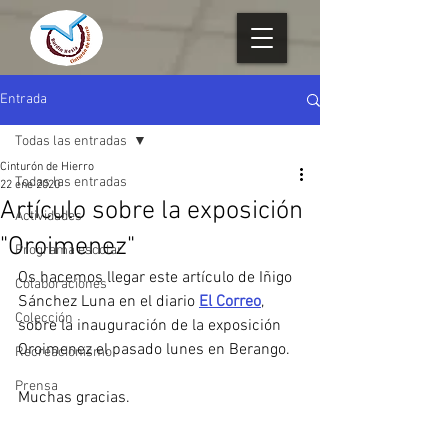
Entrada
Todas las entradas
Cinturón de Hierro
Todas las entradas
22 ene 2020
Artículo sobre la exposición
Actividades
"Oroimenez"
Programa escolar
Os hacemos llegar este artículo de Iñigo 
Colaboraciones
Sánchez Luna en el diario 
El Correo
, 
Colección
sobre la inauguración de la exposición 
Oroimenez el pasado lunes en Berango. 
Recreacionismo
Prensa
Muchas gracias.