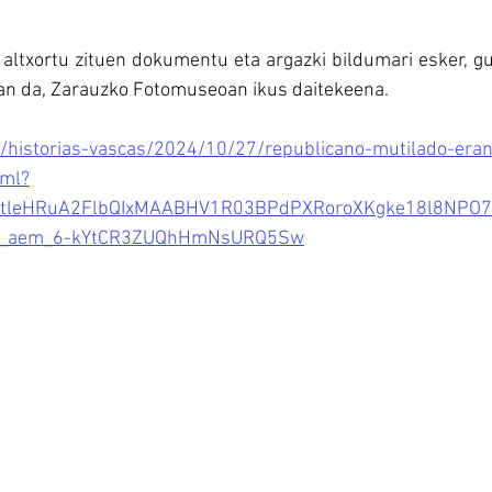
 altxortu zituen dokumentu eta argazki bildumari esk
er, g
zan da, Zarauzko Fotomuseoan ikus daitekeena.
/historias-vascas/2024/10/27/republicano-mutilado-eran
tml?
1UtleHRuA2FlbQIxMAABHV1R03BPdPXRoroXKgke18l8NPO
_Q_aem_6-kYtCR3ZUQhHmNsURQ5Sw