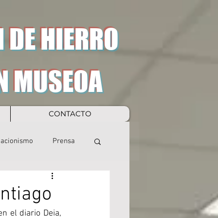
 DE HIERRO
N MUSEOA
CONTACTO
eacionismo
Prensa
antiago
 el diario Deia, 