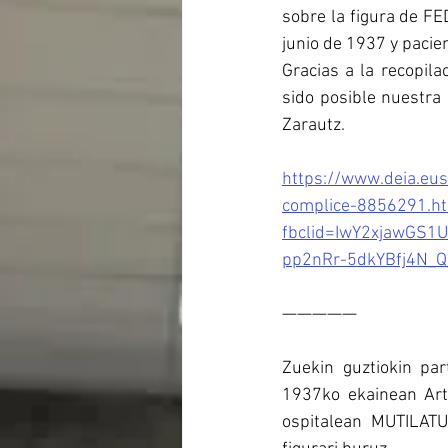
sobre la figura de 
junio de 1937 y pacie
Gracias a la recopila
sido posible nuestr
Zarautz.
https://www.deia.eus
complice-8856291.h
fbclid=IwY2xjawGS
pp2nRr-5dkYBfj4N
—————
Zuekin guztiokin par
1937ko ekainean Art
ospitalean MUTILA