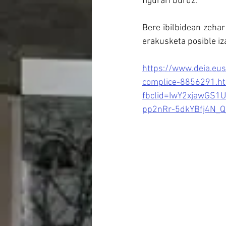
figurari buruz.
Bere ibilbidean zehar
erakusketa posible i
https://www.deia.eus
complice-8856291.h
fbclid=IwY2xjawGS
pp2nRr-5dkYBfj4N