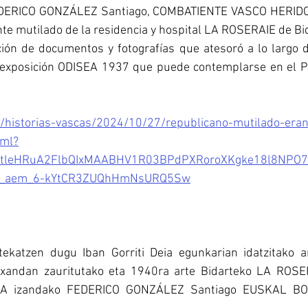
FEDERICO GONZÁLEZ Santiago, COMBATIENTE VASCO HERIDO 
nte mutilado de la residencia y hospital LA ROSERAIE de Bi
ción de documentos y fotografías que atesoró a lo largo d
a exposición ODISEA 1937 que puede contemplarse en el 
/historias-vascas/2024/10/27/republicano-mutilado-eran
tml?
1UtleHRuA2FlbQIxMAABHV1R03BPdPXRoroXKgke18l8NPO
_Q_aem_6-kYtCR3ZUQhHmNsURQ5Sw
tekatzen dugu Iban Gorriti Deia egunkarian idatzitako ar
xandan zauritutako eta 1940ra arte Bidarteko LA ROSERA
TUA izandako FEDERICO GONZÁLEZ Santiago EUSKAL BO