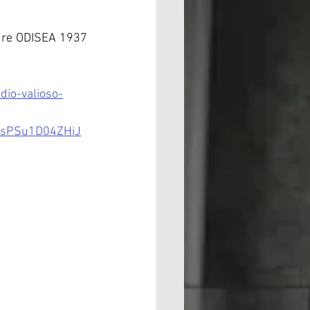
ure ODISEA 1937 
dio-valioso-
7sPSu1D04ZHiJ