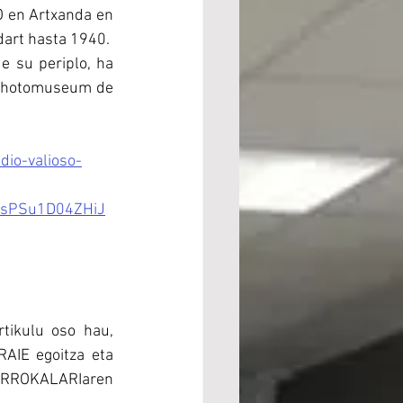
en Artxanda en 
dart hasta 1940.
e su periplo, ha 
Photomuseum de 
dio-valioso-
7sPSu1D04ZHiJ
tikulu oso hau, 
IE egoitza eta 
RROKALARIaren 