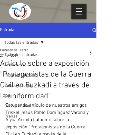
Entrada
Todas las entradas
Cinturón de Hierro
Todas las entradas
27 nov 2019
Artículo sobre a exposición
Actividades
“Protagonistas de la Guerra
Programa escolar
Civil en Euzkadi a través de
Colaboraciones
la uniformidad”
Colección
Estupendo artículo de nuestros amigos 
Recreacionismo
Triskel Jesús Pablo Domínguez Varona y 
Prensa
Aiyoa Arroita Lafuente sobre la 
exposición “Protagonistas de la Guerra 
Civil en Euzkadi a través de la 