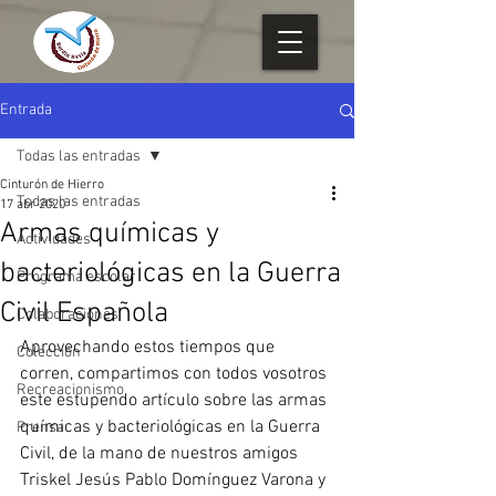
Entrada
Todas las entradas
Cinturón de Hierro
Todas las entradas
17 abr 2020
Armas químicas y
Actividades
bacteriológicas en la Guerra
Programa escolar
Civil Española
Colaboraciones
Aprovechando estos tiempos que 
Colección
corren, compartimos con todos vosotros 
Recreacionismo
este estupendo artículo sobre las armas 
químicas y bacteriológicas en la Guerra 
Prensa
Civil, de la mano de nuestros amigos 
Triskel Jesús Pablo Domínguez Varona y 