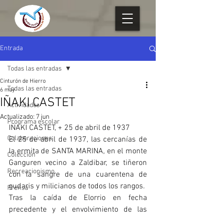
Entrada
Todas las entradas
Cinturón de Hierro
Todas las entradas
6 may
IÑAKI CASTET
Actividades
Actualizado:
7 jun
Programa escolar
IÑAKI CASTET, + 25 de abril de 1937
Colaboraciones
El 25 de abril de 1937, las cercanías de 
la ermita de SANTA MARINA, en el monte 
Colección
Ganguren vecino a Zaldibar, se tiñeron 
Recreacionismo
con la sangre de una cuarentena de 
gudaris y milicianos de todos los rangos.
Prensa
Tras la caída de Elorrio en fecha 
precedente y el envolvimiento de las 