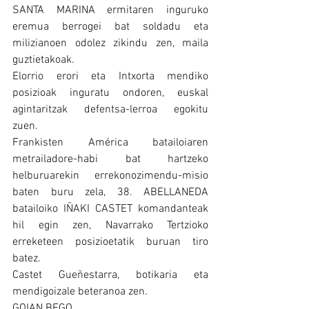
SANTA MARINA ermitaren inguruko 
eremua berrogei bat soldadu eta 
milizianoen odolez zikindu zen, maila 
guztietakoak.
Elorrio erori eta Intxorta mendiko 
posizioak inguratu ondoren, euskal 
agintaritzak defentsa-lerroa egokitu 
zuen.
Frankisten América batailoiaren 
metrailadore-habi bat hartzeko 
helburuarekin errekonozimendu-misio 
baten buru zela, 38. ABELLANEDA 
batailoiko IÑAKI CASTET komandanteak 
hil egin zen, Navarrako Tertzioko 
erreketeen posizioetatik buruan tiro 
batez.
Castet Gueñestarra, botikaria eta 
mendigoizale beteranoa zen.
GOIAN BEGO