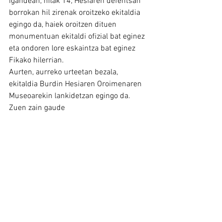
igandean, hilak 14, Hesiaren defentsan 
borrokan hil zirenak oroitzeko ekitaldia 
egingo da, haiek oroitzen dituen 
monumentuan ekitaldi ofizial bat eginez 
eta ondoren lore eskaintza bat eginez 
Fikako hilerrian.
Aurten, aurreko urteetan bezala, 
ekitaldia Burdin Hesiaren Oroimenaren 
Museoarekin lankidetzan egingo da.
Zuen zain gaude