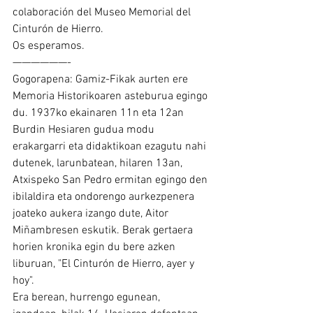
colaboración del Museo Memorial del 
Cinturón de Hierro.
Os esperamos.
——————-
Gogorapena: Gamiz-Fikak aurten ere 
Memoria Historikoaren asteburua egingo 
du. 1937ko ekainaren 11n eta 12an 
Burdin Hesiaren gudua modu 
erakargarri eta didaktikoan ezagutu nahi 
dutenek, larunbatean, hilaren 13an, 
Atxispeko San Pedro ermitan egingo den 
ibilaldira eta ondorengo aurkezpenera 
joateko aukera izango dute, Aitor 
Miñambresen eskutik. Berak gertaera 
horien kronika egin du bere azken 
liburuan, "El Cinturón de Hierro, ayer y 
hoy".
Era berean, hurrengo egunean, 