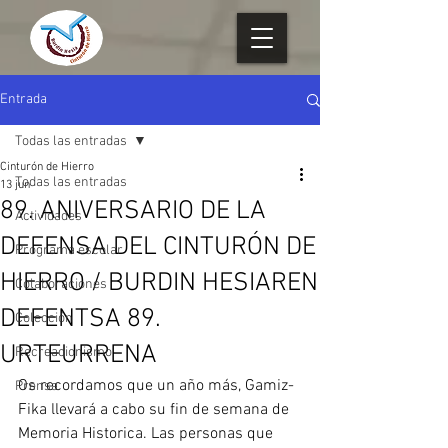
Entrada
Todas las entradas
Cinturón de Hierro
Todas las entradas
13 jun
89. ANIVERSARIO DE LA
Actividades
DEFENSA DEL CINTURÓN DE
Programa escolar
HIERRO / BURDIN HESIAREN
Colaboraciones
DEFENTSA 89.
Colección
URTEURRENA
Recreacionismo
Os recordamos que un año más, Gamiz-
Prensa
Fika llevará a cabo su fin de semana de 
Memoria Historica. Las personas que 